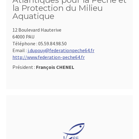
Atlantiques pour la Pêche et
la Protection du Milieu
Aquatique
12 Boulevard Hauterive
64000 PAU
Téléphone :
05.59.84.98.50
Email :
j.dupouy@federationpeche64.fr
http://www.federation-peche64.fr
Président :
François CHENEL