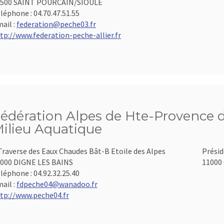
3500 SAINT POURCAIN/SIOULE
léphone :
04.70.47.51.55
ail :
federation@peche03.fr
tp://www.federation-peche-allier.fr
édération Alpes de Hte-Provence d
ilieu Aquatique
Traverse des Eaux Chaudes Bât-B Etoile des Alpes
Présid
000 DIGNE LES BAINS
11000 
léphone :
04.92.32.25.40
ail :
fdpeche04@wanadoo.fr
tp://www.peche04.fr