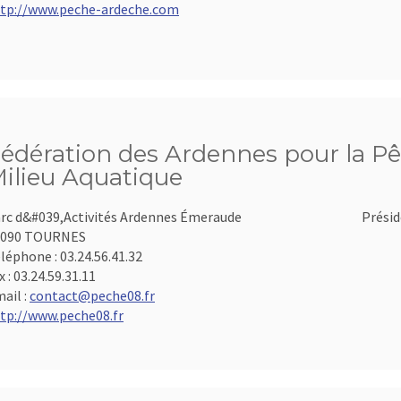
tp://www.peche-ardeche.com
édération des Ardennes pour la Pê
ilieu Aquatique
rc d&#039,Activités Ardennes Émeraude
Présid
8090 TOURNES
léphone :
03.24.56.41.32
x :
03.24.59.31.11
ail :
contact@peche08.fr
tp://www.peche08.fr