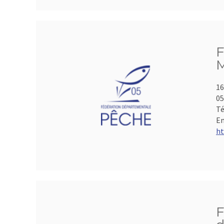
F
M
16
05
Té
Em
ht
F