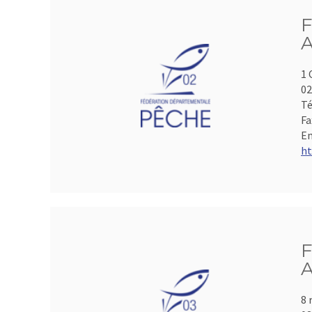
F
A
1 
0
Té
Fa
Em
ht
F
A
8 