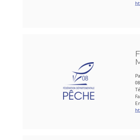
ht
F
M
Pa
0
Té
Fa
Em
ht