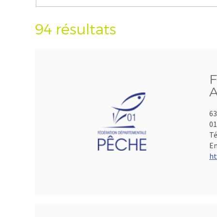
94 résultats
F
A
63
01
Té
Em
ht