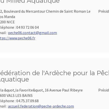
u Milieu Aquatique
2, Boulevard du Mercantour Chemin de Saint Roman Le
Présid
os Manda
200 NICE
léphone :
04 93 72 06 04
ail :
peche06.contact@gmail.com
tps://www.peche06.fr
édération de l'Ardèche pour la Pêch
quatique
lla &quot,la Favorite&quot, 16 Avenue Paul Ribeyre
Présid
600 VALS LES BAINS
léphone :
04.75.37.09.68
ail :
accueil.federation@peche-ardeche.com