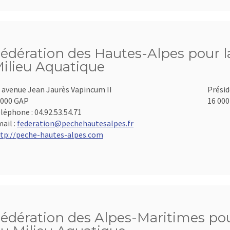
édération des Hautes-Alpes pour la
ilieu Aquatique
 avenue Jean Jaurès Vapincum II
Présid
000 GAP
16 000
léphone :
04.92.53.54.71
ail :
federation@pechehautesalpes.fr
tp://peche-hautes-alpes.com
édération des Alpes-Maritimes pour