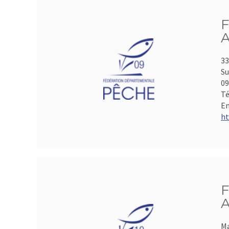
F
A
33
Su
0
Té
Em
ht
F
A
Ma