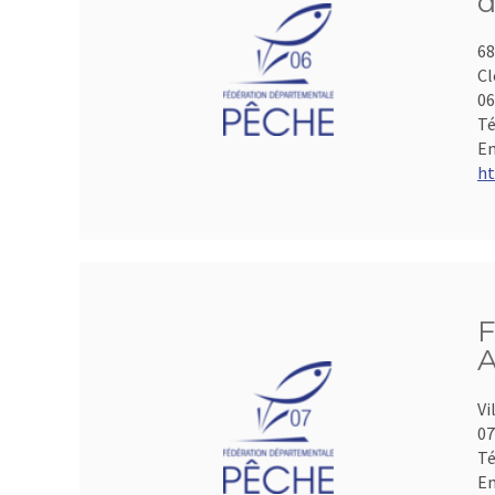
d
68
Cl
06
Té
Em
ht
F
A
Vi
07
Té
Em