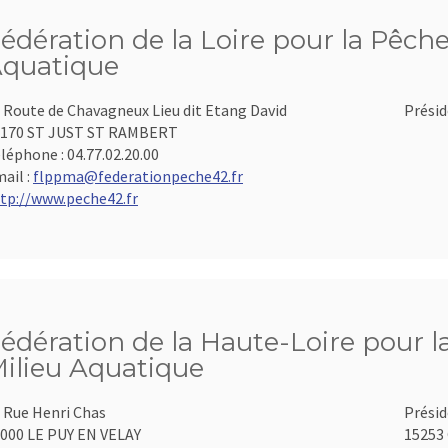
édération de la Loire pour la Pêche
quatique
 Route de Chavagneux Lieu dit Etang David
Présid
2170 ST JUST ST RAMBERT
léphone :
04.77.02.20.00
ail :
flppma@federationpeche42.fr
tp://www.peche42.fr
édération de la Haute-Loire pour l
ilieu Aquatique
 Rue Henri Chas
Présid
000 LE PUY EN VELAY
15253 