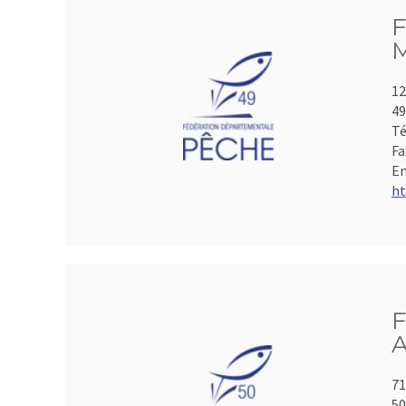
F
M
12
49
Té
Fa
Em
ht
F
A
71
50