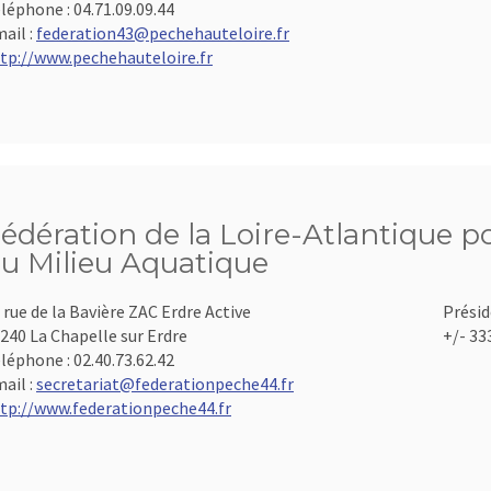
léphone :
04.71.09.09.44
ail :
federation43@pechehauteloire.fr
tp://www.pechehauteloire.fr
édération de la Loire-Atlantique po
u Milieu Aquatique
 rue de la Bavière ZAC Erdre Active
Présid
240 La Chapelle sur Erdre
+/- 33
léphone :
02.40.73.62.42
ail :
secretariat@federationpeche44.fr
tp://www.federationpeche44.fr