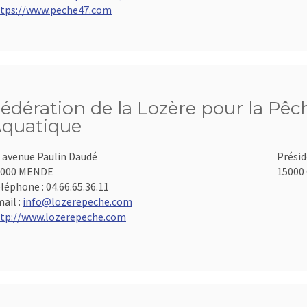
tps://www.peche47.com
édération de la Lozère pour la Pêch
quatique
 avenue Paulin Daudé
Présid
8000 MENDE
15000 
léphone :
04.66.65.36.11
ail :
info@lozerepeche.com
tp://www.lozerepeche.com