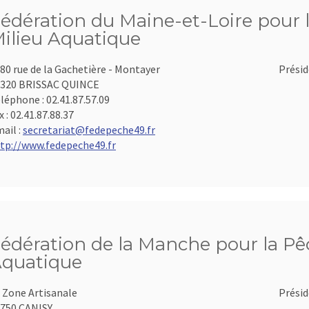
édération du Maine-et-Loire pour l
ilieu Aquatique
80 rue de la Gachetière - Montayer
Présid
320 BRISSAC QUINCE
léphone :
02.41.87.57.09
x :
02.41.87.88.37
ail :
secretariat@fedepeche49.fr
tp://www.fedepeche49.fr
édération de la Manche pour la Pêc
quatique
 Zone Artisanale
Présid
750 CANISY