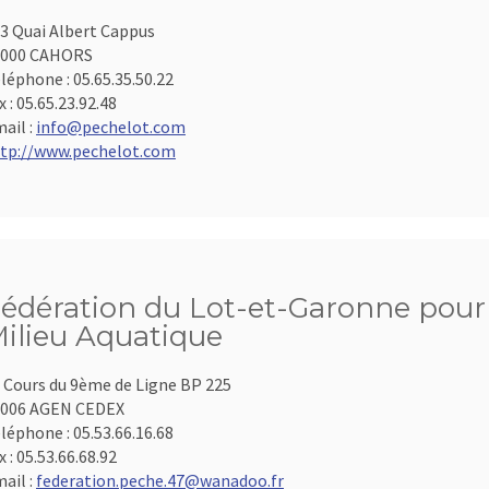
3 Quai Albert Cappus
6000 CAHORS
léphone :
05.65.35.50.22
x :
05.65.23.92.48
ail :
info@pechelot.com
tp://www.pechelot.com
édération du Lot-et-Garonne pour 
ilieu Aquatique
 Cours du 9ème de Ligne BP 225
7006 AGEN CEDEX
léphone :
05.53.66.16.68
x :
05.53.66.68.92
ail :
federation.peche.47@wanadoo.fr