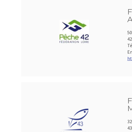
F
A
50
4
Té
Em
ht
F
M
32
43