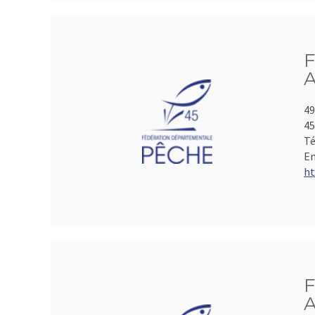
F
A
49
4
Té
Em
ht
F
A