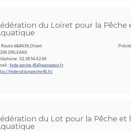
édération du Loiret pour la Pêche e
quatique
 Route d&#039,Olivet
Présid
5100 ORLEANS
léphone :
02.38.56.62.69
ail :
fede.peche.45@wanadoo.fr
tp://federationpeche45.fr/
édération du Lot pour la Pêche et 
quatique