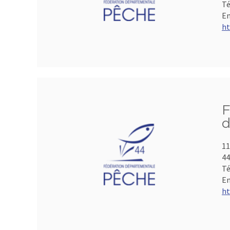
Té
Em
ht
F
d
11
44
Té
Em
ht