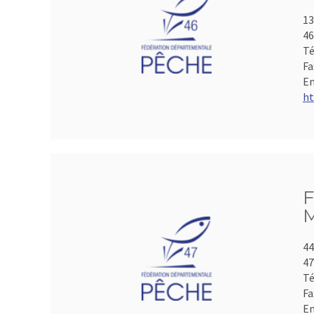
13
4
Té
Fa
Em
ht
F
M
44
4
Té
Fa
Em