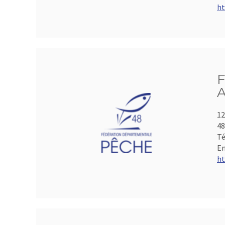
ht
F
A
12
4
Té
Em
ht