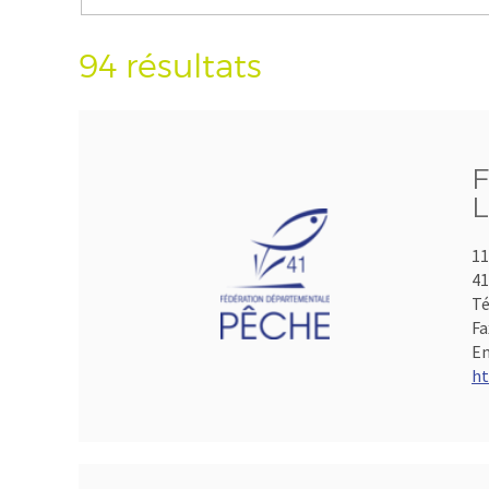
94 résultats
F
L
11
41
Té
Fa
Em
ht