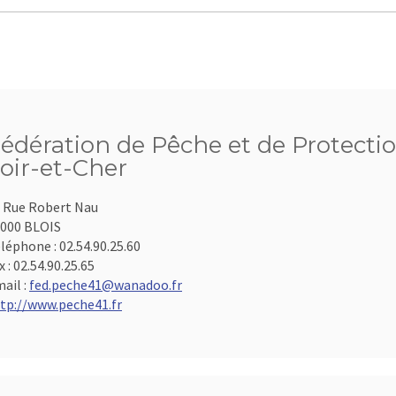
édération de Pêche et de Protecti
oir-et-Cher
 Rue Robert Nau
000 BLOIS
léphone :
02.54.90.25.60
x :
02.54.90.25.65
ail :
fed.peche41@wanadoo.fr
tp://www.peche41.fr